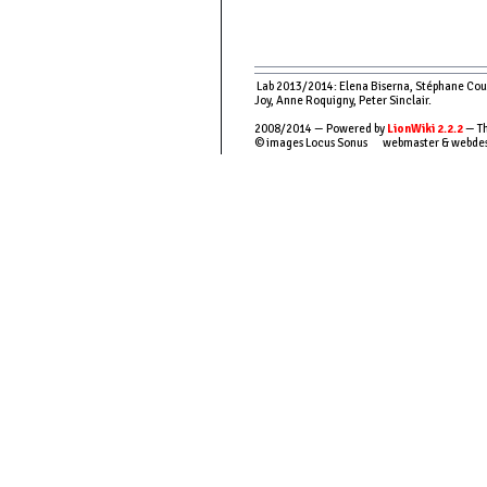
Lab 2013/2014: Elena Biserna, Stéphane Couso
Joy, Anne Roquigny, Peter Sinclair.
2008/2014 — Powered by
LionWiki 2.2.2
— Th
© images Locus Sonus webmaster & webde