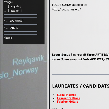
cookies
français
LOCUS SONUS audio in art
→ [ english ]
Search:
^ttp://locusonus.org/
→ [ español ]
• → SOUNDMAP
Language:
• → TARDIS
Info:
2026/08/07
• home
10:50
-
-
216.73.216.33
Locus Sonus has recruit three ARTIST
Locus Sonus a recruté trois ARTISTES / 
LAUREATES / CANDIDAT
Elena Biserna
Laurent Di Biase
Fabrice Métais