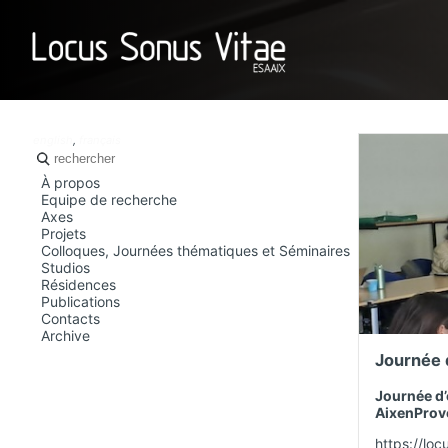
LOCUS SO
english
,
français
À propos
Equipe de recherche
Axes
Projets
Colloques, Journées thématiques et Séminaires
Studios
Résidences
Publications
Contacts
Archive
Journée d
Journée d’
AixenProv
https://l