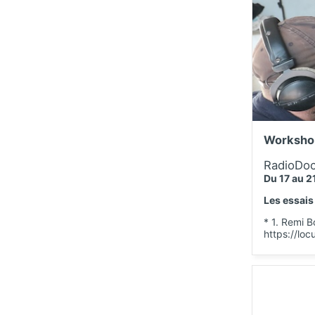
Worksho
RadioDoc
Du 17 au 2
Les essais
* 1. Remi B
https://loc