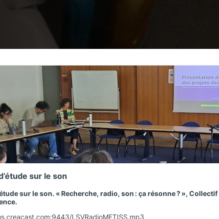
NUS VITAE
’étude sur le son
étude sur le son. « Recherche, radio, son : ça résonne ? », Collec
ence.
ocus.creacast.com:9443/LSVRadioMETISS.mp3