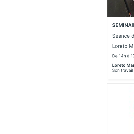
SEMINAI
Séance d
Loreto M
De 14h à 1
Loreto Ma
Son travai