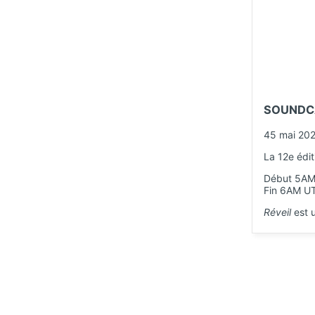
SOUNDCA
45 mai 20
La 12e édit
Début 5AM
Fin 6AM U
Réveil
est u