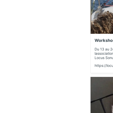
Worksho
Du 13 au 24
lassociatio
Locus Sonus
https://lo