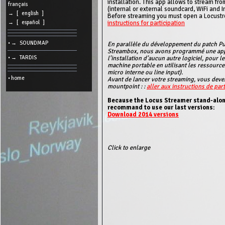
installation. This app allows to stream f
cookies
français
(internal or external soundcard, WiFi and I
→ [ english ]
Before streaming you must open a Locustr
Search:
instructions for participation
→ [ español ]
• → SOUNDMAP
En parallèle du développement du patch Pu
Language:
Streambox, nous avons programmé une appli
l’installation d’aucun autre logiciel, pour 
• → TARDIS
Info:
machine portable en utilisant les ressources
micro interne ou line input).
2026/08/07
• home
Avant de lancer votre streaming, vous deve
16:14
mountpoint : :
aller aux instructions de part
-
-
216.73.216.117
Because the Locus Streamer stand-alone
recommand to use our last versions:
Download 2014 versions
Click to enlarge