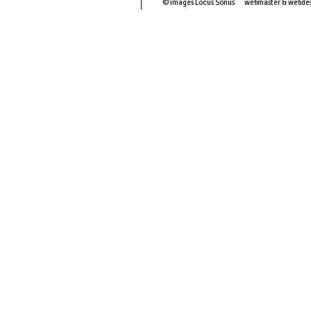
© images Locus Sonus webmaster & webde