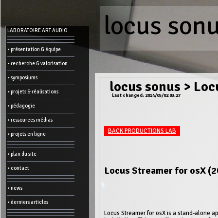
locus son
Menu
LABORATOIRE ART AUDIO
-
Admin
• présentation & équipe
• recherche & valorisation
Main
page
• symposiums
Recent
locus sonus
>
Loc
changes
• projets & réalisations
Last changed: 2014/05/02 03:27
Article:
• pédagogie
Edit
Help
• ressources médias
Wiki
History
BACK PRODUCTIONS LAB
Créer
• projets en ligne
une
page
• plan du site
Admin
functions:
Locus Streamer for osX (
• contact
Other:
• news
List
of
• derniers articles
all
pages
Locus Streamer for osX is a stand-alone ap
Erase