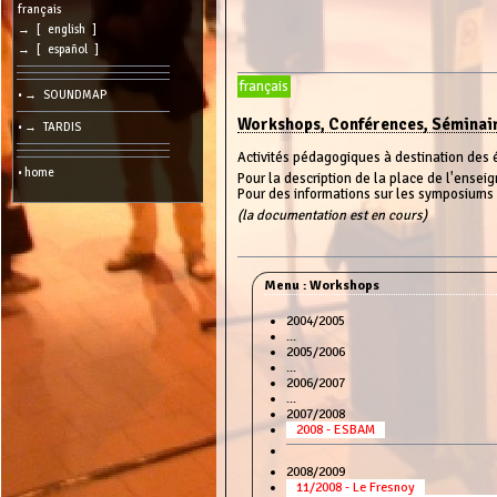
Search:
français
→ [ english ]
→ [ español ]
Language:
français
• → SOUNDMAP
Info:
Workshops, Conférences, Séminai
• → TARDIS
2026/08/06
18:09
Activités pédagogiques à destination des é
-
• home
Pour la description de la place de l'ens
-
Pour des informations sur les symposiums
216.73.217.134
(la documentation est en cours)
Menu : Workshops
2004/2005
...
2005/2006
...
2006/2007
...
2007/2008
2008 - ESBAM
2008/2009
11/2008 - Le Fresnoy