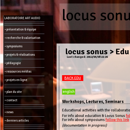
Menu
-
locus son
Admin
LABORATOIRE ART AUDIO
• présentation & équipe
Main
page
Recent
• recherche & valorisation
changes
• symposiums
Article:
locus sonus
>
Edu
• projets & réalisations
Edit
Last changed: 2012/03/08 22:26
Help
Wiki
• pédagogie
History
Créer
• ressources médias
une
page
BACK EDU
• projets en ligne
Admin
functions:
english
• plan du site
Other:
• contact
Workshops, Lectures, Seminars
List
of
Educational activities with the collaboratio
• news
all
For info about education & Locus Sonus
fo
pages
For info about symposiums
follow this link
Erase
• derniers articles
cookies
(documentation in progress)