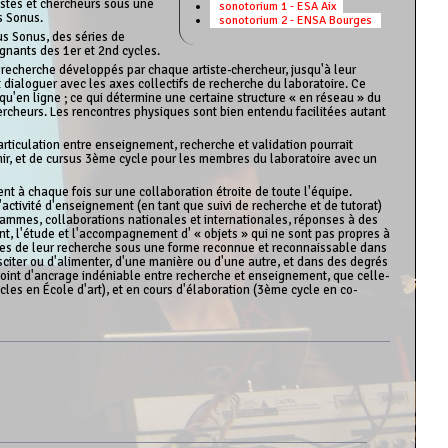
tistes et chercheurs sous une
sonotorium 1 - ESA Aix
s Sonus.
sonotorium 2 - ENSA Bourges
us Sonus, des séries de
gnants des 1er et 2nd cycles.
e recherche développés par chaque artiste-chercheur, jusqu'à leur
 dialoguer avec les axes collectifs de recherche du laboratoire. Ce
u'en ligne ; ce qui détermine une certaine structure « en réseau » du
chercheurs. Les rencontres physiques sont bien entendu facilitées autant
 articulation entre enseignement, recherche et validation pourrait
enir, et de cursus 3ème cycle pour les membres du laboratoire avec un
nt à chaque fois sur une collaboration étroite de toute l'équipe.
l'activité d'enseignement (en tant que suivi de recherche et de tutorat)
ogrammes, collaborations nationales et internationales, réponses à des
nt, l'étude et l'accompagnement d' « objets » qui ne sont pas propres à
étapes de leur recherche sous une forme reconnue et reconnaissable dans
susciter ou d'alimenter, d'une manière ou d'une autre, et dans des degrés
 point d'ancrage indéniable entre recherche et enseignement, que celle-
ycles en École d'art), et en cours d'élaboration (3ème cycle en co-