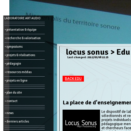
Menu
LABORATOIRE ART AUDIO
-
Admin
• présentation & équipe
• recherche & valorisation
Main
page
• symposiums
Recent
locus sonus
>
Edu 
changes
• projets & réalisations
Last changed: 2012/03/08 22:25
Article:
• pédagogie
Edit
Help
• ressources médias
Wiki
History
BACK EDU
Créer
• projets en ligne
une
page
• plan du site
Admin
functions:
La place de d'enseigneme
• contact
Other:
Le dispositif de l
• news
sélectionnés et r
List
of
projets individuel
• derniers articles
all
pédagogique mené 
pages
et chercheurs face
Erase