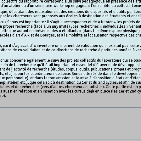
ts collectifs du laboratoire correspond à un suivi pédagogique en présence des ar
 d'un atelier ou d'un séminaire-workshop engageant l'ensemble du collectif Locu
ue, découlant des réalisations et des créations de dispositifs et d'outils par Loc
ar les chercheurs sont proposés aux écoles à destination des étudiants et ensei
us Sonus est importante : il s'agit d'accompagner et de « tutorer » les projets d
ropre recherche (face à un jury invité) ; ces recherches « individuelles » venant
 s'effectue autant en présence des « étudiants » (dans le même espace physique) q
écoles d'art d'Aix et de Bourges, et à la mobilité et localisation respective des 
ar il s'agissait d' « inventer » un moment de validation qui n'existait pas, cette
sitions de co-validation et de co-directions de recherche à partir des années à v
nus concerne également le suivi des projets collectifs du laboratoire qui se base
sein de la recherche qu'il était important et essentiel d'étayer et de développer, 
ent de l'activité de recherche (études, corpus, outils, publications, projets et pr
s, etc.) : pour les coordinateurs de Locus Sonus elle réside dans le développeme
tique personnelle), et dans la transmission et la mise à disposition d'états et d'
op, atelier, etc.), que cela soit à destination du 1er et du 2nd cycles, et afin de 
iques et de recherches (vers d'autres chercheurs et artistes). Cette partie est un
s aussi en relation et en insertion avec les cursus déjà en place (les 1er et 2nd c
re).