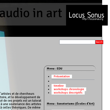
audio in art
Menu : EDU
Présentation
timeline
workshops chronologie
workshops descriptifs
'artistes et de chercheurs
toire, et le développement de
é de ces projets est un tutorat
Menu : Sonotoriums (Écoles d'Art)
 à une soutenance des artistes
s à celles théoriques. De même