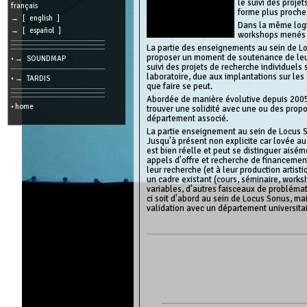
le suivi des proje
cookies
français
forme plus proche
→ [ english ]
Search:
Dans la même logiq
→ [ español ]
workshops menés p
La partie des enseignements au sein de Loc
proposer un moment de soutenance de leur p
• → SOUNDMAP
Language:
suivi des projets de recherche individuels
laboratoire, due aux implantations sur les 
• → TARDIS
que faire se peut.
Info:
Abordée de manière évolutive depuis 2005, c
2026/08/06
• home
trouver une solidité avec une ou des propo
06:30
département associé.
-
-
La partie enseignement au sein de Locus So
216.73.216.134
Jusqu'à présent non explicite car lovée au 
est bien réelle et peut se distinguer aisém
appels d'offre et recherche de financement
leur recherche (et à leur production artis
un cadre existant (cours, séminaire, worksh
variables, d'autres faisceaux de problémat
ci soit d'abord au sein de Locus Sonus, mai
validation avec un département universitai
Powered
by