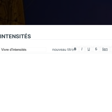
NUS VITAE
’INTENSITÉS
B
U
S
lien
m
nouveau titre
I