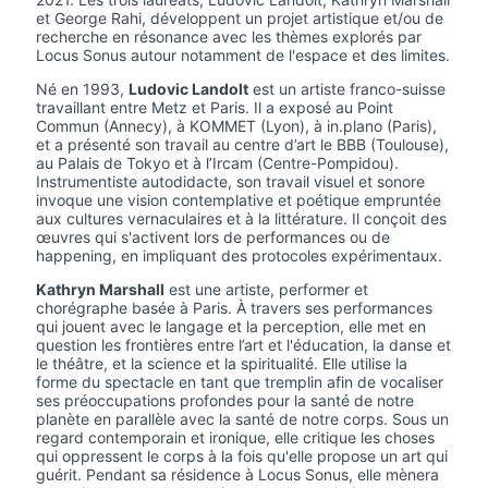
et George Rahi, développent un projet artistique et/ou de
recherche en résonance avec les thèmes explorés par
Locus Sonus autour notamment de l'espace et des limites.
Né en 1993,
Ludovic Landolt
est un artiste franco-suisse
travaillant entre Metz et Paris. Il a exposé au Point
Commun (Annecy), à KOMMET (Lyon), à in.plano (Paris),
et a présenté son travail au centre d’art le BBB (Toulouse),
au Palais de Tokyo et à l’Ircam (Centre-Pompidou).
Instrumentiste autodidacte, son travail visuel et sonore
invoque une vision contemplative et poétique empruntée
aux cultures vernaculaires et à la littérature. Il conçoit des
œuvres qui s'activent lors de performances ou de
happening, en impliquant des protocoles expérimentaux.
Kathryn Marshall
est une artiste, performer et
chorégraphe basée à Paris. À travers ses performances
qui jouent avec le langage et la perception, elle met en
question les frontières entre l’art et l'éducation, la danse et
le théâtre, et la science et la spiritualité. Elle utilise la
forme du spectacle en tant que tremplin afin de vocaliser
ses préoccupations profondes pour la santé de notre
planète en parallèle avec la santé de notre corps. Sous un
regard contemporain et ironique, elle critique les choses
qui oppressent le corps à la fois qu'elle propose un art qui
guérit. Pendant sa résidence à Locus Sonus, elle mènera