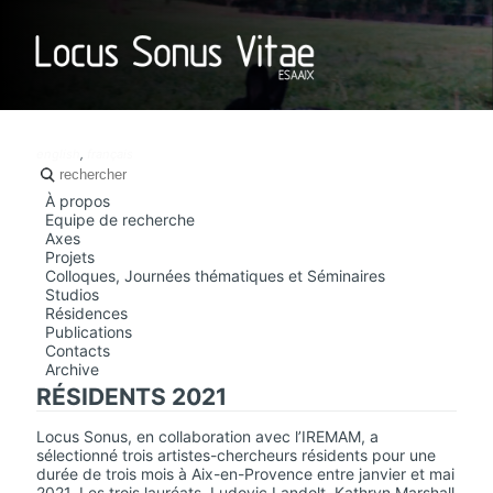
LOCUS SO
english
,
français
À propos
Equipe de recherche
Axes
Projets
Colloques, Journées thématiques et Séminaires
Studios
Résidences
Publications
Contacts
Archive
RÉSIDENTS 2021
Locus Sonus, en collaboration avec l’IREMAM, a
sélectionné trois artistes-chercheurs résidents pour une
durée de trois mois à Aix-en-Provence entre janvier et mai
2021. Les trois lauréats, Ludovic Landolt, Kathryn Marshall