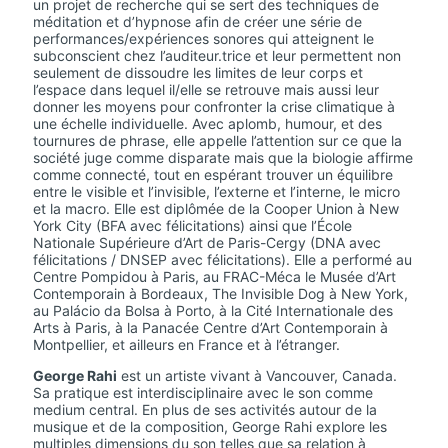
un projet de recherche qui se sert des techniques de
méditation et d’hypnose afin de créer une série de
performances/expériences sonores qui atteignent le
subconscient chez l’auditeur.trice et leur permettent non
seulement de dissoudre les limites de leur corps et
l’espace dans lequel il/elle se retrouve mais aussi leur
donner les moyens pour confronter la crise climatique à
une échelle individuelle. Avec aplomb, humour, et des
tournures de phrase, elle appelle l’attention sur ce que la
société juge comme disparate mais que la biologie affirme
comme connecté, tout en espérant trouver un équilibre
entre le visible et l’invisible, l’externe et l’interne, le micro
et la macro. Elle est diplômée de la Cooper Union à New
York City (BFA avec félicitations) ainsi que l’École
Nationale Supérieure d’Art de Paris-Cergy (DNA avec
félicitations / DNSEP avec félicitations). Elle a performé au
Centre Pompidou à Paris, au FRAC-Méca le Musée d’Art
Contemporain à Bordeaux, The Invisible Dog à New York,
au Palácio da Bolsa à Porto, à la Cité Internationale des
Arts à Paris, à la Panacée Centre d’Art Contemporain à
Montpellier, et ailleurs en France et à l’étranger.
George Rahi
est un artiste vivant à Vancouver, Canada.
Sa pratique est interdisciplinaire avec le son comme
medium central. En plus de ses activités autour de la
musique et de la composition, George Rahi explore les
multiples dimensions du son telles que sa relation à