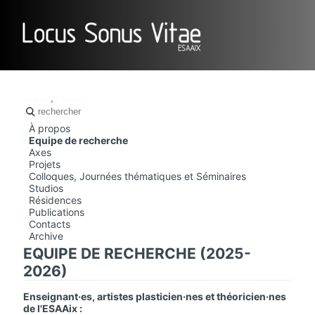
LOCUS SO
english
,
français
À propos
Equipe de recherche
Axes
Projets
Colloques, Journées thématiques et Séminaires
Studios
Résidences
Publications
Contacts
Archive
EQUIPE DE RECHERCHE (2025-
2026)
Enseignant·es, artistes plasticien·nes et théoricien·nes
de l'ESAAix :