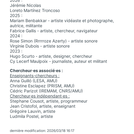
2026 :
Jérémie Nicolas
Loreto Martínez Troncoso
2025 :
Mariam Benbakkar - artiste vidéaste et photographe,
autrice, militante
Fabrice Gallis - artiste, chercheur, navigateur
2024 :
Rose Simon (Rrrrroze Azerty) - artiste sonore
Virginie Dubois - artiste sonore
2023 :
Hugo Scurto - artiste, designer, chercheur
Cy Lecerf Maulpoix - journaliste, auteur et militant
Chercheur·es associé·es :
Enseignants-chercheurs :
Anna Guilló (LESA, AMU)
Christine Esclapez (PRISM, AMU)
Cédric Parizot (IREMAM, CNRS/AMU)
Chercheur·es indépendant·es :
Stephane Cousot, artiste, programmeur
Jean Cristofol, artiste, enseignant
Grégoire Lauvin, artiste
Ludmila Postel, artiste
dernière modification: 2026/03/18 16:17