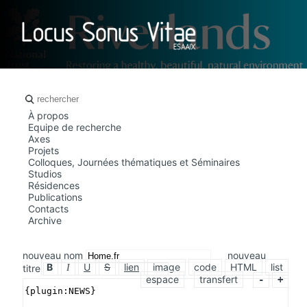
LOCUS SO
À propos
Equipe de recherche
Axes
Projets
Colloques, Journées thématiques et Séminaires
Studios
Résidences
Publications
Contacts
Archive
nouveau nom
nouveau
B
U
S
lien
image
code
HTML
list
titre
I
espace
transfert
-
+