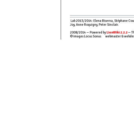
Lab 2013/2014: Elena Biserna, Stéphane Couso
Joy, Anne Roquigny, Peter Sinclair.
2008/2014 — Powered by
LionWiki 2.2.2
— Th
© images Locus Sonus webmaster & webde