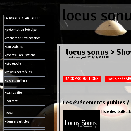
locus son
Menu
LABORATOIRE ART AUDIO
-
Admin
• présentation & équipe
• recherche & valorisation
Main
page
• symposiums
Recent
locus sonus
>
Sho
changes
• projets & réalisations
Last changed: 2012/12/03 18:28
Article:
• pédagogie
Edit
Help
• ressources médias
Wiki
History
BACK PRODUCTIONS
BACK RESEAR
Créer
• projets en ligne
une
page
• plan du site
Admin
functions:
Les événements publics /
• contact
Other:
Liste des réalisa
• news
List
of
• derniers articles
all
pages
Erase