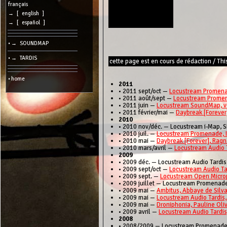
cookies
français
→ [ english ]
Search:
→ [ español ]
• → SOUNDMAP
Language:
• → TARDIS
cette page est en cours de rédaction / Thi
Info:
2026/08/07
• home
11:04
2011
-
• 2011 sept/oct —
Locustream Promenad
-
• 2011 août/sept —
Locustream Promena
216.73.217.31
• 2011 juin —
Locustream SoundMap, ve
• 2011 février/mai —
Daybreak [Forever]
2010
• 2010 nov/déc. — Locustream i-Map, SF
• 2010 juil. —
Locustream Promenade, Ile
• 2010 mai —
Daybreak [Forever], Ragna
• 2010 mars/avril —
Locustream Audio T
2009
• 2009 déc. — Locustream Audio Tardis,
• 2009 sept/oct —
Locustream Audio Tar
• 2009 sept. —
Locustream Open Micro
• 2009 juillet — Locustream Promenade,
• 2009 mai —
Ambitus, Abbaye de Silv
• 2009 mai —
Locustream Audio Tardis, 
• 2009 mai —
Droniphonia, Pauline Oli
• 2009 avril —
Locustream Audio Tardis,
2008
• 2008/2009 — Locustream Promenade, 