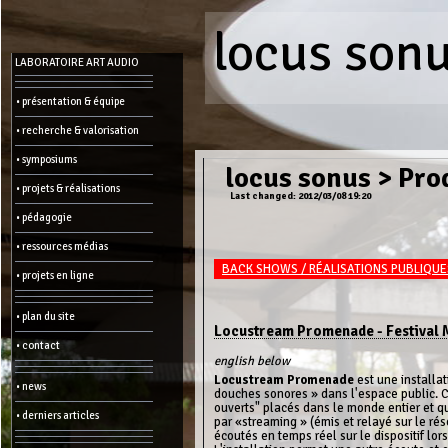
locus son
Menu
LABORATOIRE ART AUDIO
-
Admin
• présentation & équipe
• recherche & valorisation
Main
page
• symposiums
Recent
locus sonus
>
Prod
changes
• projets & réalisations
Last changed: 2012/03/08 19:20
Article:
• pédagogie
Edit
Help
• ressources médias
Wiki
History
BACK SHOWS / RÉALISATIONS PUBLIQUE
Créer
• projets en ligne
une
page
• plan du site
Admin
Locustream Promenade - Festival M
functions:
• contact
english below
Other:
Locustream Promenade
est une installat
• news
douches sonores » dans l'espace public. C
List
ouverts" placés dans le monde entier et q
of
• derniers articles
all
par «streaming » (émis et relayé sur le ré
pages
écoutés en temps réel sur le dispositif lo
Erase