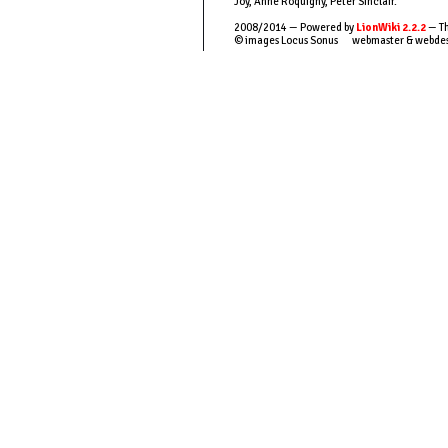
Joy, Anne Roquigny, Peter Sinclair.
2008/2014 — Powered by
LionWiki 2.2.2
— Th
© images Locus Sonus webmaster & webde