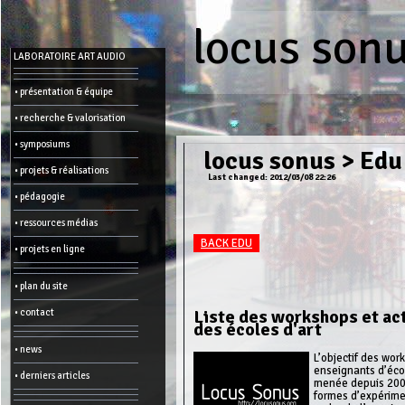
locus son
Menu
LABORATOIRE ART AUDIO
-
Admin
• présentation & équipe
• recherche & valorisation
Main
page
• symposiums
Recent
locus sonus
>
Edu
changes
• projets & réalisations
Last changed: 2012/03/08 22:26
Article:
• pédagogie
Edit
Help
• ressources médias
Wiki
History
BACK EDU
Créer
• projets en ligne
une
page
• plan du site
Admin
functions:
Liste des workshops et ac
• contact
des écoles d'art
Other:
• news
L’objectif des wo
List
of
enseignants d’écol
• derniers articles
all
menée depuis 2005 
pages
formes d’expérimen
Erase