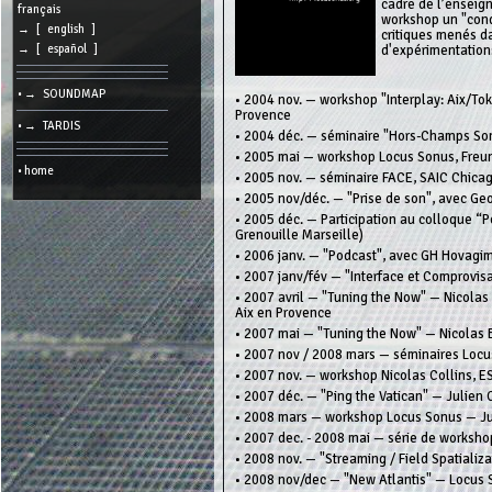
cadre de l’enseign
cookies
français
workshop un "cond
→ [ english ]
critiques menés da
Search:
d'expérimentation
→ [ español ]
• → SOUNDMAP
• 2004 nov. — workshop "Interplay: Aix/To
Language:
Provence
• → TARDIS
• 2004 déc. — séminaire "Hors-Champs Son
Info:
• 2005 mai — workshop Locus Sonus, Freun
2026/08/06
• home
19:25
• 2005 nov. — séminaire FACE, SAIC Chica
-
• 2005 nov/déc. — "Prise de son", avec Ge
-
216.73.216.73
• 2005 déc. — Participation au colloque “
Grenouille Marseille)
• 2006 janv. — "Podcast", avec GH Hovagi
• 2007 janv/fév — "Interface et Comprovis
• 2007 avril — "Tuning the Now" — Nicolas 
Aix en Provence
• 2007 mai — "Tuning the Now" — Nicolas 
• 2007 nov / 2008 mars — séminaires Locu
• 2007 nov. — workshop Nicolas Collins, E
• 2007 déc. — "Ping the Vatican" — Julien 
• 2008 mars — workshop Locus Sonus — Juli
• 2007 dec. - 2008 mai — série de worksho
• 2008 nov. — "Streaming / Field Spatializa
• 2008 nov/dec — "New Atlantis" — Locus 