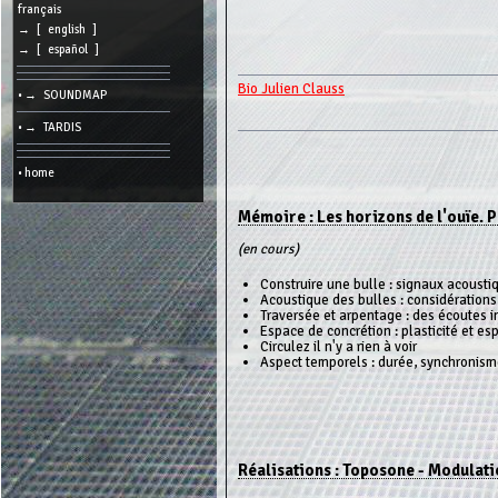
cookies
français
→ [ english ]
Search:
→ [ español ]
Bio Julien Clauss
• → SOUNDMAP
Language:
• → TARDIS
Info:
2026/08/08
• home
01:57
-
-
Mémoire : Les horizons de l'ouïe. P
216.73.216.220
(en cours)
Construire une bulle : signaux acoustiqu
Acoustique des bulles : considération
Traversée et arpentage : des écoutes 
Espace de concrétion : plasticité et es
Circulez il n'y a rien à voir
Aspect temporels : durée, synchronism
Réalisations : Toposone - Modulat