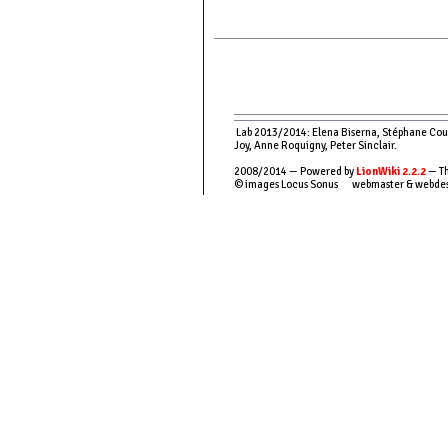
Lab 2013/2014: Elena Biserna, Stéphane Couso
Joy, Anne Roquigny, Peter Sinclair.
2008/2014 — Powered by
LionWiki 2.2.2
— Th
© images Locus Sonus webmaster & webde