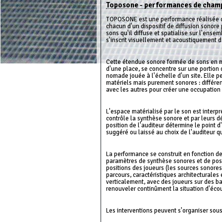
Toposone - performances de champ 
TOPOSONE est une performance réalisée da
chacun d'un dispositif de diffusion sonore
sons qu'il diffuse et spatialise sur l'ens
s'inscrit visuellement et acoustiquement d
Cette étendue sonore formée de sons en m
d'une place, se concentre sur une portion 
nomade jouée à l'échelle d'un site. Elle p
matériels mais purement sonores : différe
avec les autres pour créer une occupation 
L'espace matérialisé par le son est interpr
contrôle la synthèse sonore et par leurs d
position de l'auditeur détermine le point d
suggéré ou laissé au choix de l'auditeur qu
La performance se construit en fonction d
paramètres de synthèse sonores et de posit
positions des joueurs (les sources sonore
parcours, caractéristiques architecturales 
verticalement, avec des joueurs sur des ba
renouveler continûment la situation d'éco
Les interventions peuvent s'organiser sous