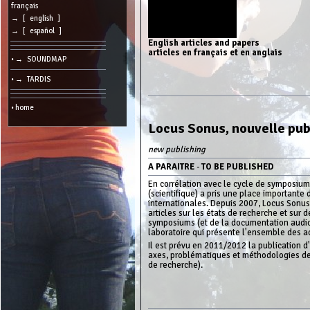
cookies
français
→ [ english ]
Search:
→ [ español ]
English articles and papers
articles en français et en anglais
• → SOUNDMAP
Language:
• → TARDIS
Info:
2026/08/07
• home
14:19
-
Locus Sonus, nouvelle pub
-
216.73.217.130
new publishing
A PARAITRE
-
TO BE PUBLISHED
En corrélation avec le cycle de symposiums
(scientifique) a pris une place importante 
internationales. Depuis 2007, Locus Sonus 
articles sur les états de recherche et sur 
symposiums (et de la documentation audio e
laboratoire qui présente l'ensemble des ac
Il est prévu en 2011/2012 la publication d
axes, problématiques et méthodologies de 
de recherche).