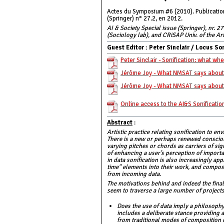
Actes du Symposium #6 (2010). Publication
(Springer) n° 27.2, en 2012.
AI & Society Special issue (Springer), nr.
(Sociology lab), and CRiSAP Univ. of the Ar
Guest Editor : Peter Sinclair / Locus So
Peter Sinclair - Sonification: what wh
Jérôme Joy - What NMSAT says about s
Jérôme Joy - What NMSAT says about s
Online access to the AI&S Sonificatio
Abstract
:
Artistic practice relating sonification to e
There is a new or perhaps renewed conscious
varying pitches or chords as carriers of sig
of enhancing a user’s perception of importa
in data sonification is also increasingly app
time" elements into their work, and compos
from incoming data.
The motivations behind and indeed the final
seem to traverse a large number of projects
Does the use of data imply a philosophy,
includes a deliberate stance providing a
from traditional modes of composition o