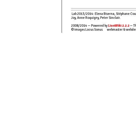
Lab 2013/2014: Elena Biserna, Stéphane Couso
Joy, Anne Roquigny, Peter Sinclair.
2008/2014 — Powered by
LionWiki 2.2.2
— Th
© images Locus Sonus webmaster & webde