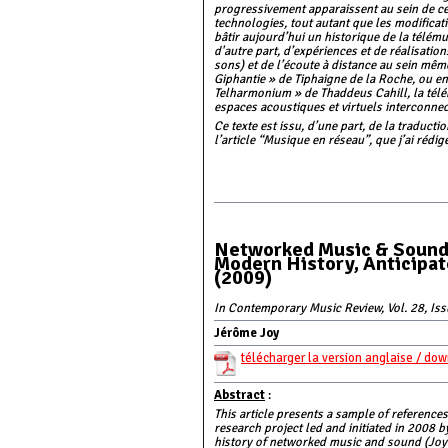
progressivement apparaissent au sein de ces 
technologies, tout autant que les modificat
bâtir aujourd’hui un historique de la télémus
d'autre part, d’expériences et de réalisatio
sons) et de l’écoute à distance au sein mêm
Giphantie » de Tiphaigne de la Roche, ou en
Telharmonium » de Thaddeus Cahill, la télé
espaces acoustiques et virtuels interconnec
Ce texte est issu, d’une part, de la traduct
l’article “Musique en réseau”, que j’ai rédi
Networked Music & Sounda
Modern History, Anticipat
(2009)
In Contemporary Music Review, Vol. 28, Iss
Jérôme Joy
télécharger la version anglaise / do
Abstract
:
This article presents a sample of referenc
research project led and initiated in 2008 
history of networked music and sound (Joy &