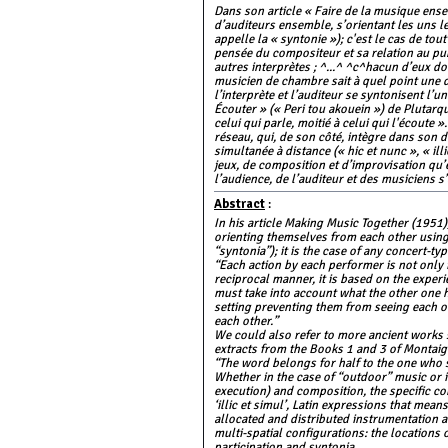
Dans son article « Faire de la musique ense
d’auditeurs ensemble, s’orientant les uns le
appelle la « syntonie »); c'est le cas de t
pensée du compositeur et sa relation au pub
autres interprètes ; ^...^ ^c^hacun d’eux do
musicien de chambre sait à quel point une 
l’interprète et l’auditeur se syntonisent l
Écouter » (« Peri tou akouein ») de Plutarque
celui qui parle, moitié à celui qui l'écoute
réseau, qui, de son côté, intègre dans son d
simultanée à distance (« hic et nunc », « ill
jeux, de composition et d’improvisation qu’e
l’audience, de l’auditeur et des musiciens s’
Abstract
:
In his article Making Music Together (1951)
orienting themselves from each other using 
“syntonia”); it is the case of any concert-typ
“Each action by each performer is not only 
reciprocal manner, it is based on the exper
must take into account what the other one 
setting preventing them from seeing each o
each other.”
We could also refer to more ancient works 
extracts from the Books 1 and 3 of Montaig
“The word belongs for half to the one who sp
Whether in the case of “outdoor” music or 
execution) and composition, the specific co
‘illic et simul’, Latin expressions that mea
allocated and distributed instrumentation 
multi-spatial configurations: the locations 
participation and syntonia.