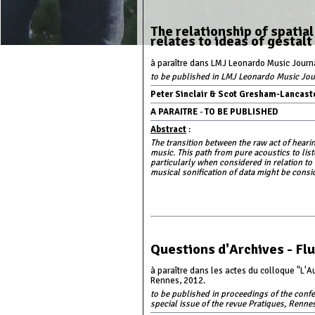
The relationship of spatial
relates to ideas of gestal
à paraître dans LMJ Leonardo Music Journa
to be published in LMJ Leonardo Music Jour
Peter Sinclair & Scot Gresham-Lancast
A PARAITRE
-
TO BE PUBLISHED
Abstract
:
The transition between the raw act of heari
music. This path from pure acoustics to lis
particularly when considered in relation to 
musical sonification of data might be consid
Questions d'Archives - Flu
à paraître dans les actes du colloque "L'
Rennes, 2012.
to be published in proceedings of the confe
special issue of the revue Pratiques, Rennes