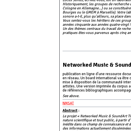
Locus Sonus, écrivez-vous, est un laboratoi
Historiquement, les groupes de recherche co
Cologne en Allemagne…) ou se constituèrent 
Bourges ou le GMEM à Marseille). Votre labo
sonore a-t-il, plus qu’ailleurs, sa place dan
Vous sentez-vous les héritiers de ces group
années cinquante aux années quatre-vingt ?
Un des thèmes centraux du travail de recher
pratiques êtes-vous parvenus après cinq ann
Networked Music & SoundA
publication en ligne d'une ressource docu
en réseau. Un board international va être c
mise à disposition de la communauté inter
artistes. Une version imprimée du corpus a
de références bibliographiques accompagn
See above.
NMSAT
Abstract
:
Le projet « Networked Music & SoundArt Tim
nature scientifique et tout public, à parti
inédite dans ce champ de connaissance et da
des informations actuellement disséminées e