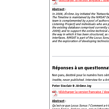
télécharger la version anglaise / do
Abstract
:
In 2008, Jé́rôme Joy initiated the ‘Netwo
The Timeline is maintained by the NMSAT De
team is complemented by a pool of authors 
Listening Project) and individuals who are 
the existing database comprised currently 
2009); and to support the online technical a
the way in which it has been structured, as
interfaces. NMSAT is part of the Locus Sonu
and the exploration of developing technolo
Réponses à un questionnai
Non paru, destiné pour le numéro hors séri
Inedite, never published. Interview for a Ar
Peter Sinclair & Jérôme Joy
télécharger la version française / do
Abstract
:
Qu’est-ce que Locus Sonus ? Comment a-t-il 