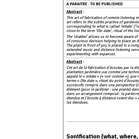
A PARAITRE
-
TO BE PUBLISHED
Abstract
:
This art of fabrication of remote listening 
art refers to the subtle practice of gardeni
corresponding to what is called ‘mitate’ (“se
close to the term ‘Oto date’, ritual of the l
The ’shakkei’ allows us to become aware of t
of conscious decision helping to place an i
The plant in front of you is placed in a co
extended music and distance listening serv
experimenting with expanses.
Abstract
:
Cet art de la fabrication d’écoutes par la dis
plantation jardinière vue comme une techniqu
appelé le « mitate » (« voir comme »), que
terme « Oto date », rituel du point d’écout
successifs compris dans une perspective (c
élément (pour le jardinier : une plante) dan
dans un arrangement composé : le parterre 
étendue et l’écoute à distance soient des «
les étendues.
Sonification (what, where,