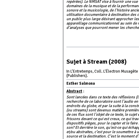
repérées). Le NMSAT vise à fournir une vue
domaines de la musique et de la performanc
sonore et la musicologie, de l'histoire anci
utilisation documentaire à destination des 
un public plus large désirant approcher l
appareillage communicationnel au sein de nos
d’analyses que pourront mener les chercheur
Sujet à Stream (2008)
In L’Entretemps, Coll. L’Électron Musagète
(Publishers).
Esther Salmona
Abstract
:
Sont lancées dans ce texte des réflexions 
recherche de ce laboratoire sont l’audio en 
endroits du globe, et par la suite à la cons
(ou streams) sont devenus matière première
de ces flux sont l’objet de ce texte, le sujet
frissons devant ce qui est creux, ce qui tr
dispositifs pièges, pour le capter et le fair
son? Et derrière le son, qu’est-ce qui écha
et/ou abstraites, c’est pour le soumettre à une
source et la destination. C’est le moment d’u