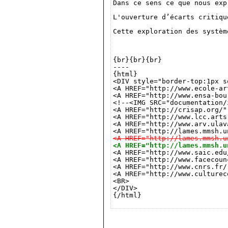
<A HREF="http://lames.mmsh.u
<A HREF="http://lames.mmsh.u
<A HREF="http://www.facecoun
<A HREF="http://www.cnrs.fr/
<A HREF="http://www.culturec
<BR>

</DIV>

{/html}
