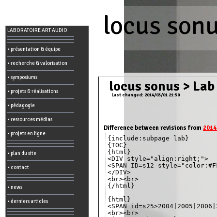
locus son
Menu
LABORATOIRE ART AUDIO
-
Admin
• présentation & équipe
• recherche & valorisation
Main
page
• symposiums
Recent
locus sonus
>
Lab
changes
• projets & réalisations
Last changed: 2014/03/01 21:50
Article:
• pédagogie
Edit
Help
• ressources médias
Wiki
History
Difference between revisions from
2014
Créer
• projets en ligne
{include:subpage lab}

une
page
{TOC}

{html}

• plan du site
Admin
<DIV style="align:right;">

functions:
<SPAN ID=s12 style="color:#F
• contact
</DIV>

<br><br>

Other:
{/html}

• news
List
of
{html}

• derniers articles
all
<SPAN id=s25>2004|2005|2006|
pages
<br><br>

Erase