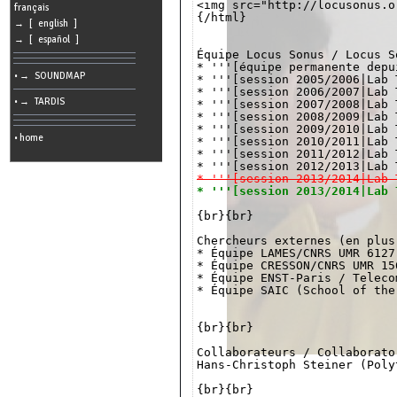
<img src="http://locusonus.o
cookies
français
{/html}

→ [ english ]
Search:
→ [ español ]
Équipe Locus Sonus / Locus S
* '''[équipe permanente depu
• → SOUNDMAP
* '''[session 2005/2006|Lab 
Language:
* '''[session 2006/2007|Lab 
• → TARDIS
* '''[session 2007/2008|Lab 
Info:
* '''[session 2008/2009|Lab 
* '''[session 2009/2010|Lab 
2026/08/09
• home
* '''[session 2010/2011|Lab 
11:41
-
* '''[session 2011/2012|Lab 
-
216.73.216.26
* '''[session 2013/2014|Lab 
* '''[session 2013/2014|Lab 
{br}{br}

Chercheurs externes (en plus
* Équipe LAMES/CNRS UMR 6127
* Équipe CRESSON/CNRS UMR 15
* Équipe ENST-Paris / Teleco
* Équipe SAIC (School of the
{br}{br}

Collaborateurs / Collaborato
Hans-Christoph Steiner (Poly
{br}{br}
